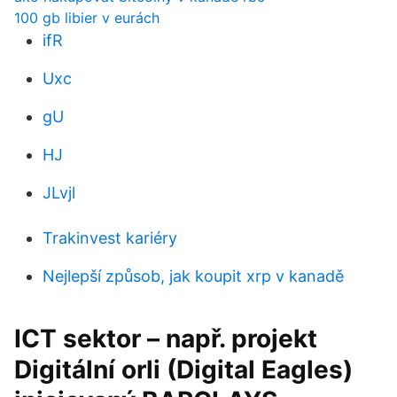
100 gb libier v eurách
ifR
Uxc
gU
HJ
JLvjl
Trakinvest kariéry
Nejlepší způsob, jak koupit xrp v kanadě
ICT sektor – např. projekt
Digitální orli (Digital Eagles)