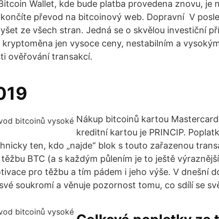
itcoin Wallet, kde bude platba provedena znovu, je ná
končíte převod na bitcoinový web. Dopravní V posl
slyšet ze všech stran. Jedná se o skvělou investiční pří
á kryptoměna jen vysoce ceny, nestabilním a vysoký
i ověřování transakcí.
019
Nákup bitcoinů kartou Mastercard
kreditní kartou je PRINCIP. Poplat
chnicky ten, kdo „najde“ blok s touto zařazenou transa
těžbu BTC (a s každým půlením je to ještě výraznějš
tivace pro těžbu a tím pádem i jeho výše. V dnešní d
o své soukromí a věnuje pozornost tomu, co sdílí se s