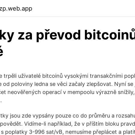
yzp.web.app
ky za převod bitcoin
é
e trpěli uživatelé bitcoinů vysokými transakčními pop
 od poloviny ledna se věci začaly zlepšovat. Nyní se 
čet neověřených operací v mempoolu výrazně snížily
.
tky jsou zde vypsány pouze co do průměru a rozsahu
ovědět. Vidíme-li například, že v příštím bloku pra
s poplatky 3-996 sat/vB, nemusíme přeplácet a plati