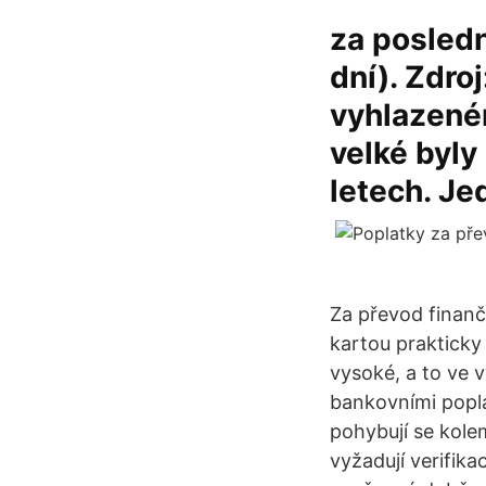
za posledn
dní). Zdro
vyhlazeném
velké byly
letech. Je
Za převod finanč
kartou prakticky
vysoké, a to ve 
bankovními popla
pohybují se kole
vyžadují verifika