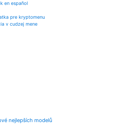
ck en español
ratka pre kryptomenu
cia v cudzej mene
zové nejlepších modelů