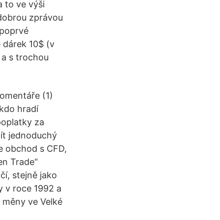
 to ve výši
 dobrou zprávou
 poprvé
 dárek 10$ (v
 a s trochou
omentáře (1)
 kdo hradí
poplatky za
žít jednoduchý
te obchod s CFD,
en Trade“
í, stejně jako
y v roce 1992 a
é měny ve Velké