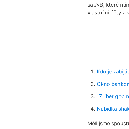
sat/vB, které n
vlastními účty a 
Kdo je zabijá
Okno bankoma
17 liber gbp 
Nabídka sha
Měli jsme spoust