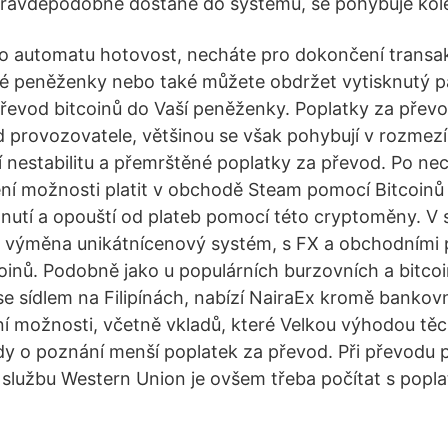
ravděpodobně dostane do systému, se pohybuje kol
do automatu hotovost, necháte pro dokončení transak
vé peněženky nebo také můžete obdržet vytisknutý p
evod bitcoinů do Vaší peněženky. Poplatky za převod
 provozovatele, většinou se však pohybují v rozmezí
í nestabilitu a přemrštěné poplatky za převod. Po ne
ní možnosti platit v obchodě Steam pomocí Bitcoin
nutí a opouští od plateb pomocí této cryptoměny. V
á výměna unikátnícenový systém, s FX a obchodními 
oinů. Podobně jako u populárních burzovních a bitco
 se sídlem na Filipínách, nabízí NairaEx kromě banko
í možnosti, včetně vkladů, které Velkou výhodou těch
y o poznání menší poplatek za převod. Při převodu 
službu Western Union je ovšem třeba počítat s popla