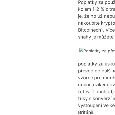
Poplatky za použ
kolem 1-2 % z tr
je, že ho už neb
nakoupíte krypt
Bitcoinech). Víc
snahy je můžete s
poplatky za usku
převod do dalšíh
vzorec pro mnohe
noční a víkendov
(otevřít obchod)
triky s konverzí 
vystoupení Velké
Británii.