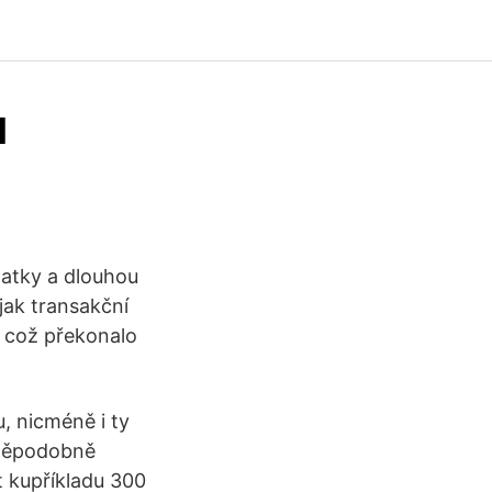
ů
latky a dlouhou
jak transakční
, což překonalo
, nicméně i ty
vděpodobně
t kupříkladu 300