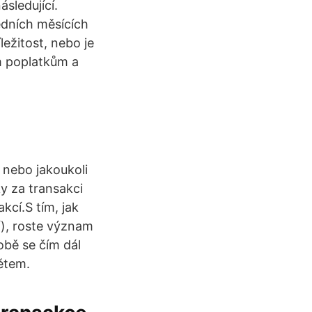
sledující.
edních měsících
ležitost, nebo je
m poplatkům a
 nebo jakoukoli
ky za transakci
kcí.S tím, jak
í), roste význam
obě se čím dál
větem.