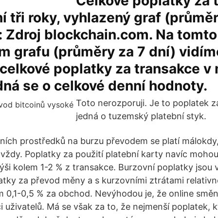
Celkové poplatky za 
í tři roky, vyhlazený graf (průměr
j: Zdroj blockchain.com. Na tomto
 grafu (průměry za 7 dní) vidíme
 celkové poplatky za transakce v
dná se o celkové denní hodnoty.
Toto nerozporuji. Je to poplatek z
jedná o tuzemský platební styk.
ních prostředků na burzu převodem se platí málokdy,
 vždy. Poplatky za použití platební karty navíc moh
výši kolem 1-2 % z transakce. Burzovní poplatky jsou 
tky za převod měny a s kurzovními ztrátami relativn
m 0,1-0,5 % za obchod. Nevýhodou je, že online smě
ci uživatelů. Má se však za to, že nejmenší poplatek, k