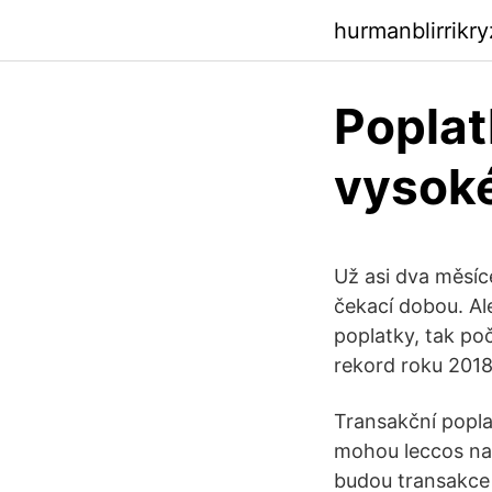
hurmanblirrikr
Poplat
vysok
Už asi dva měsíc
čekací dobou. Ale
poplatky, tak po
rekord roku 2018
Transakční popla
mohou leccos nap
budou transakce 