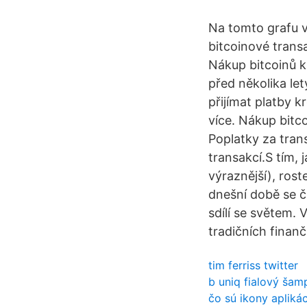
Na tomto grafu v
bitcoinové trans
Nákup bitcoinů k
před několika let
přijímat platby k
více. Nákup bitc
Poplatky za trans
transakcí.S tím,
výraznější), ros
dnešní době se č
sdílí se světem.
tradičních finanč
tim ferriss twitter
b uniq fialový šam
čo sú ikony apliká