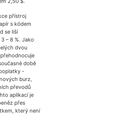
em 2,50 $.
ce přístroj
apír s kódem
 se liší
 3 – 8 %. Jako
celých dvou
ů přehodnocuje
 současné době
poplatky -
inových burz,
vních převodů
to aplikací je
peněz přes
tkem, který není