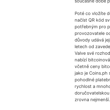
současné době p
Poté co vložíte 
načíst QR kód s
potřebným pro př
provozovatele od
důvody udává jej
letech od zavede
Valve své rozhod
nabízí bitcoinov
včetně ceny bitc
jako je Coins.ph
pohodlné platebn
rychlost a mnohd
doručovatelskou 
zrovna nejmenší.