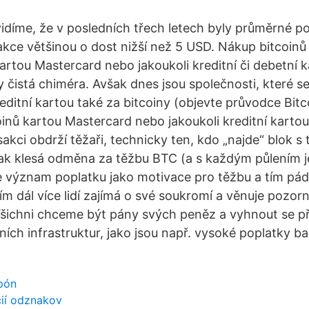
idíme, že v posledních třech letech byly průměrné p
akce většinou o dost nižší než 5 USD. Nákup bitcoinů 
artou Mastercard nebo jakoukoli kreditní či debetní k
y čistá chiméra. Avšak dnes jsou společnosti, které s
reditní kartou také za bitcoiny (objevte průvodce Bitc
oinů kartou Mastercard nebo jakoukoli kreditní kartou
akci obdrží těžaři, technicky ten, kdo „najde“ blok s
 jak klesá odměna za těžbu BTC (a s každým půlením je
te význam poplatku jako motivace pro těžbu a tím pád
ím dál více lidí zajímá o své soukromí a věnuje pozor
 Všichni chceme být pány svých peněz a vyhnout se 
ních infrastruktur, jako jsou např. vysoké poplatky ba
pón
cií odznakov