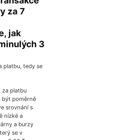
transakce
y za 7
, jak
 minulých 3
a platbu, tedy se
 za platbu
ou být poměrně
ve srovnání s
ě nízké a
nárny a burzy
terý se v