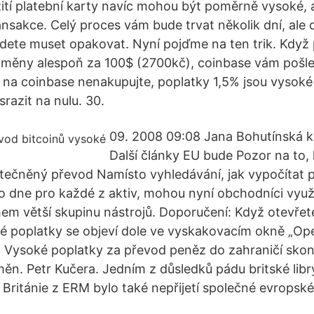
ití platební karty navíc mohou být poměrně vysoké, a
ansakce. Celý proces vám bude trvat několik dní, ale
udete muset opakovat. Nyní pojďme na ten trik. Když
oměny alespoň za 100$ (2700kč), coinbase vám pošle
e na coinbase nenakupujte, poplatky 1,5% jsou vysoké
razit na nulu. 30.
09. 2008 09:08 Jana Bohutínská k
Další články EU bude Pozor na to,
tečněný převod Namísto vyhledávání, jak vypočítat 
o dne pro každé z aktiv, mohou nyní obchodníci vyu
m větší skupinu nástrojů. Doporučení: Když otevře
é poplatky se objeví dole ve vyskakovacím okně „Op
. Vysoké poplatky za převod peněz do zahraničí skonč
měn. Petr Kučera. Jedním z důsledků pádu britské libr
 Británie z ERM bylo také nepřijetí společné evropsk