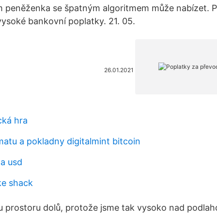
ám peněženka se špatným algoritmem může nabízet. 
vysoké bankovní poplatky. 21. 05.
26.01.2021
cká hra
tu a pokladny digitalmint bitcoin
na usd
ke shack
u prostoru dolů, protože jsme tak vysoko nad podlah