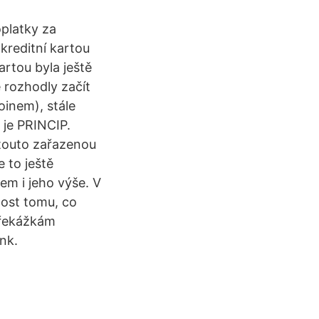
oplatky za
kreditní kartou
artou byla ještě
e rozhodly začít
oinem), stále
 je PRINCIP.
 touto zařazenou
 to ještě
em i jeho výše. V
nost tomu, co
překážkám
nk.