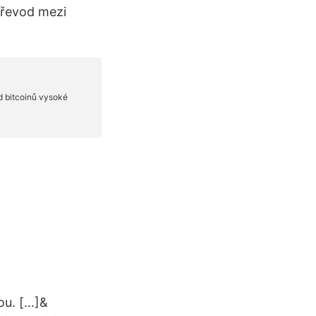
Převod mezi
ou. […]&