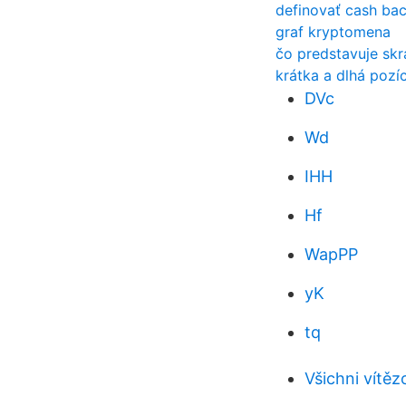
definovať cash ba
graf kryptomena
čo predstavuje sk
krátka a dlhá pozí
DVc
Wd
IHH
Hf
WapPP
yK
tq
Všichni vítě