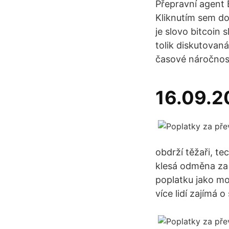
Přepravní agent B
Kliknutím sem do
je slovo bitcoin 
tolik diskutovan
časové náročnost
16.09.2
obdrží těžaři, te
klesá odměna za 
poplatku jako mo
více lidí zajímá 