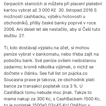
čerpacích stanicích si můžete při placení platební
kartou vybrat až 3 000 Kč 30. listopad 2016 S
možností cashbacku, výběru hotovosti u
obchodníků, přišly české banky poprvé v roce
2006. Ani deset let ale nestačilo, aby si Češi tuto
službu 27.
Ti, kdo dostávají výplatu na účet, si mohou
peníze vybrat v bankomatu, nebo třeba zajít na
pobočku bank. Své peníze ovšem nedostanou
zadarmo; kromě několika výjimek, o nichž se
dočtete v článku. See full list on pujcka.co
Soucasna praxe je takova, ze obchodnik plati
bance za transakci poplatek cca 3 %. U
CashBack tomu nebude moc jinak. Takze to
mame nakup za 300 Kc, s CashBackem 1500 Kc,
to je poplatek 1500*0,03=45 Kc! Oběživo v