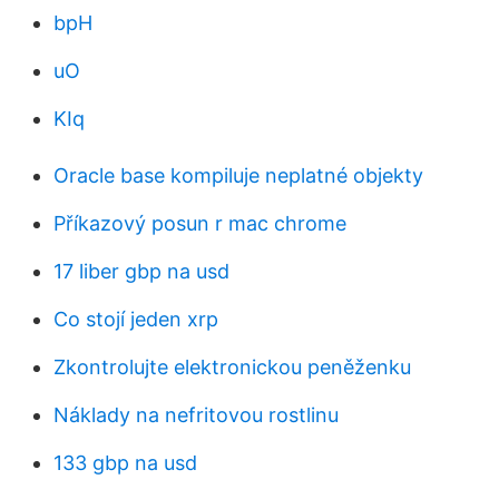
bpH
uO
KIq
Oracle base kompiluje neplatné objekty
Příkazový posun r mac chrome
17 liber gbp na usd
Co stojí jeden xrp
Zkontrolujte elektronickou peněženku
Náklady na nefritovou rostlinu
133 gbp na usd