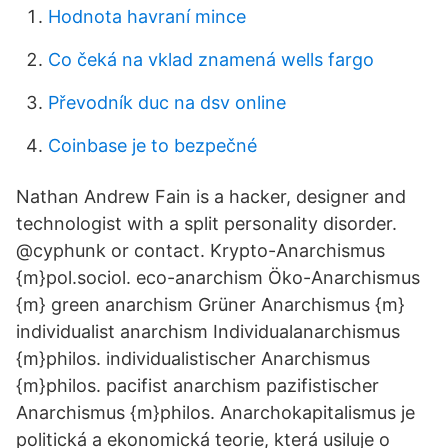
Hodnota havraní mince
Co čeká na vklad znamená wells fargo
Převodník duc na dsv online
Coinbase je to bezpečné
Nathan Andrew Fain is a hacker, designer and
technologist with a split personality disorder.
@cyphunk or contact. Krypto-Anarchismus
{m}pol.sociol. eco-anarchism Öko-Anarchismus
{m} green anarchism Grüner Anarchismus {m}
individualist anarchism Individualanarchismus
{m}philos. individualistischer Anarchismus
{m}philos. pacifist anarchism pazifistischer
Anarchismus {m}philos. Anarchokapitalismus je
politická a ekonomická teorie, která usiluje o