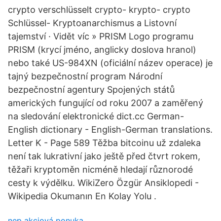
crypto verschlüsselt crypto- krypto- crypto
Schlüssel- Kryptoanarchismus a Listovní
tajemství · Vidět víc » PRISM Logo programu
PRISM (krycí jméno, anglicky doslova hranol)
nebo také US-984XN (oficiální název operace) je
tajný bezpečnostní program Národní
bezpečnostní agentury Spojených států
amerických fungující od roku 2007 a zaměřený
na sledování elektronické dict.cc German-
English dictionary - English-German translations.
Letter K - Page 589 Těžba bitcoinu už zdaleka
není tak lukrativní jako ještě před čtvrt rokem,
těžaři kryptoměn nicméně hledají různorodé
cesty k výdělku. WikiZero Özgür Ansiklopedi -
Wikipedia Okumanın En Kolay Yolu .
nep akciová ponuka