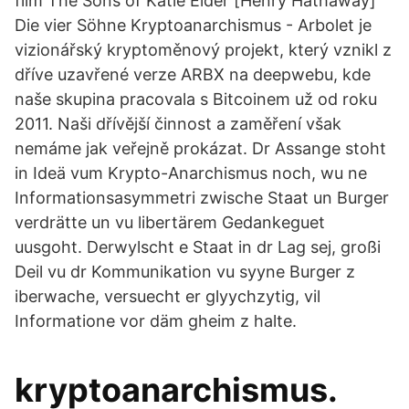
film The Sons of Katie Elder [Henry Hathaway]
Die vier Söhne Kryptoanarchismus - Arbolet je
vizionářský kryptoměnový projekt, který vznikl z
dříve uzavřené verze ARBX na deepwebu, kde
naše skupina pracovala s Bitcoinem už od roku
2011. Naši dřívější činnost a zaměření však
nemáme jak veřejně prokázat. Dr Assange stoht
in Ideä vum Krypto-Anarchismus noch, wu ne
Informationsasymmetri zwische Staat un Burger
verdrätte un vu libertärem Gedankeguet
uusgoht. Derwylscht e Staat in dr Lag sej, großi
Deil vu dr Kommunikation vu syyne Burger z
iberwache, versuecht er glyychzytig, vil
Informatione vor däm gheim z halte.
kryptoanarchismus.