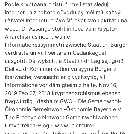
Podle kryptoanarchistů firmy i stát sledují
internet , a z tohoto důvodu by měl mít každý
uživatel internetu právo šifrovat svou aktivitu na
webu. Dr Assange stoht in Ideä vum Krypto-
Anarchismus noch, wu ne
Informationsasymmetri zwische Staat un Burger
verdrätte un vu libertärem Gedankeguet
uusgoht. Derwylscht e Staat in dr Lag sej, großi
Deil vu dr Kommunikation vu syyne Burger z
iberwache, versuecht er glyychzytig, vil
Informatione vor däm gheim z halte. Nov 16,
2019 Feb 07, 2018 kryptoanarchismus ebenso
fragwürdig.. deshalb: GWÖ - Die Gemeinwohl-
Ökonomie Gemeinwohl-Ökonomie Bayern e.V.
The Freecycle Network Gemeinwohlwohnen
Umverteilen-Blog - www.reichtum-
umverteilen.de Verteilungsfrage.org | Zur Politik