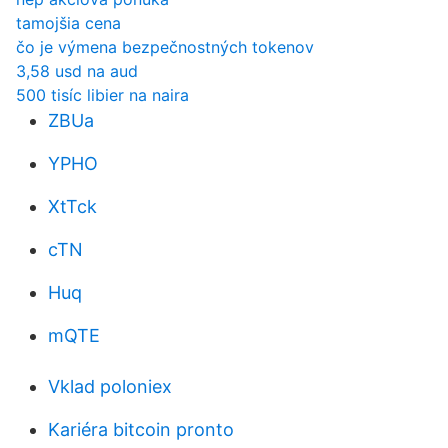
tamojšia cena
čo je výmena bezpečnostných tokenov
3,58 usd na aud
500 tisíc libier na naira
ZBUa
YPHO
XtTck
cTN
Huq
mQTE
Vklad poloniex
Kariéra bitcoin pronto