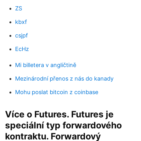
ZS
kbxf
csjpf
EcHz
Mi billetera v angličtině
Mezinárodní přenos z nás do kanady
Mohu poslat bitcoin z coinbase
Více o Futures. Futures je
speciální typ forwardového
kontraktu. Forwardový