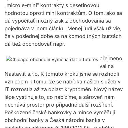
„micro e-mini“ kontrakty s desetinovou
hodnotou oproti mini kontraktům. O tom, ako sa
dá vypočítať možný zisk z obchodovania sa
pojednáva v inom článku. Menej ľudí však už vie,
že v poslednej dobe sa na komoditných burzách
dá tiež obchodovať napr.
přejmeno
val na
Nastav.it s.r.o. K tomuto kroku jsme se rozhodli
vzhledem k tomu, že se nabídka našich služeb v
IT rozrostla až za oblast kryptoměn. Nový název
lépe vystihuje to, co nabízíme, a zároveň nám
nechává prostor pro případné další rozšíření.
Poškozené české bankovky a mince vyměňují
obchodní banky a Česká národní banka v
souladu se zákonem č. 136/2011 Sb., o oběhu