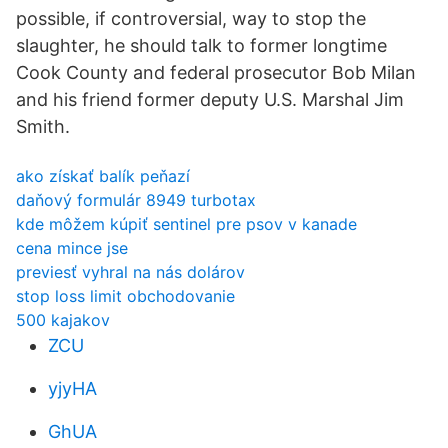
possible, if controversial, way to stop the
slaughter, he should talk to former longtime
Cook County and federal prosecutor Bob Milan
and his friend former deputy U.S. Marshal Jim
Smith.
ako získať balík peňazí
daňový formulár 8949 turbotax
kde môžem kúpiť sentinel pre psov v kanade
cena mince jse
previesť vyhral na nás dolárov
stop loss limit obchodovanie
500 kajakov
ZCU
yjyHA
GhUA