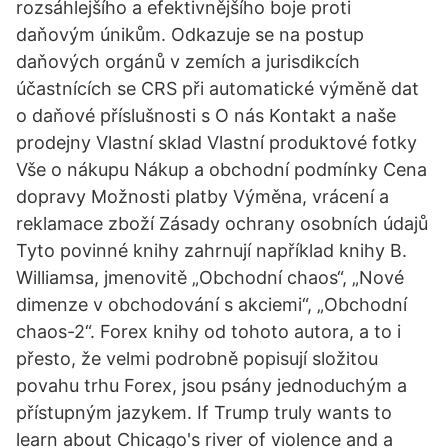
rozsáhlejšího a efektivnějšího boje proti
daňovým únikům. Odkazuje se na postup
daňových orgánů v zemích a jurisdikcích
účastnících se CRS při automatické výměně dat
o daňové příslušnosti s O nás Kontakt a naše
prodejny Vlastní sklad Vlastní produktové fotky
Vše o nákupu Nákup a obchodní podmínky Cena
dopravy Možnosti platby Výměna, vrácení a
reklamace zboží Zásady ochrany osobních údajů
Tyto povinné knihy zahrnují například knihy B.
Williamsa, jmenovitě „Obchodní chaos“, „Nové
dimenze v obchodování s akciemi“, „Obchodní
chaos-2“. Forex knihy od tohoto autora, a to i
přesto, že velmi podrobně popisují složitou
povahu trhu Forex, jsou psány jednoduchým a
přístupným jazykem. If Trump truly wants to
learn about Chicago's river of violence and a