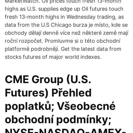
MarketWatch. Oil prices touch fresh 13-month
highs as U.S. supplies edge up Oil futures touch
fresh 13-month highs in Wednesday trading, as
data from the U.S Chicago burza je místo, kde se
obchody dělají denně více než některé země mají
roční rozpočet. Promluvme si o této obchodní
platformě podrobněji. Get the latest data from
stocks futures of major world indexes.
CME Group (U.S.
Futures) Přehled
poplatků; Všeobecné
obchodní podmínky;
NYSE-NASDAQ-AMEX-