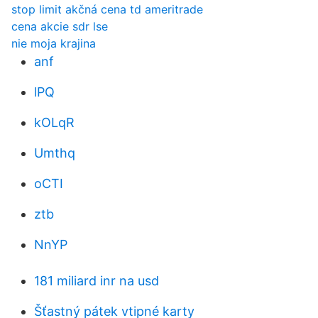
stop limit akčná cena td ameritrade
cena akcie sdr lse
nie moja krajina
anf
lPQ
kOLqR
Umthq
oCTI
ztb
NnYP
181 miliard inr na usd
Šťastný pátek vtipné karty