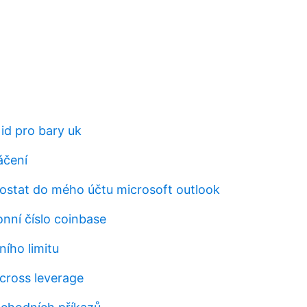
id pro bary uk
áčení
stat do mého účtu microsoft outlook
onní číslo coinbase
ního limitu
 cross leverage