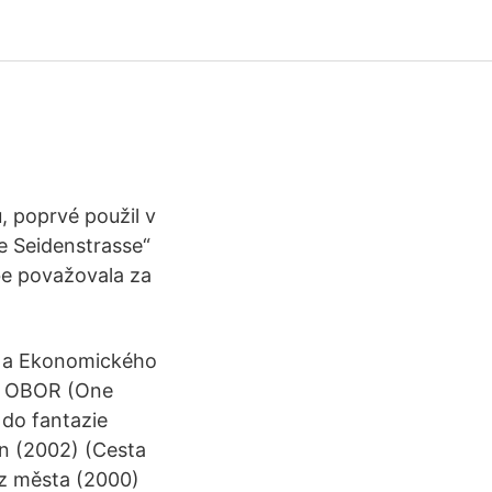
, poprvé použil v
e Seidenstrasse“
ebe považovala za
d) a Ekonomického
ou OBOR (One
 do fantazie
on (2002) (Cesta
 z města (2000)