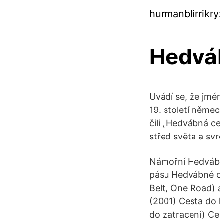
hurmanblirrikr
Hedváb
Uvádí se, že jmé
19. století něme
čili „Hedvábná c
střed světa a sv
Námořní Hedvábné
pásu Hedvábné c
Belt, One Road) 
(2001) Cesta do 
do zatracení) Ce