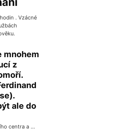
ání
 hodin . Vzácné
lužbách
ověku.
je mnohem
ucí z
omoří.
Ferdinand
se).
ýt ale do
ího centra a …