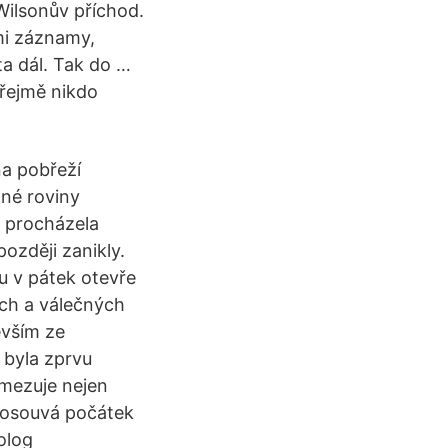
Wilsonův příchod.
mi záznamy,
ta dál. Tak do …
zřejmě nikdo
na pobřeží
né roviny
y procházela
ozději zanikly.
u v pátek otevře
ích a válečných
evším ze
 byla zprvu
ymezuje nejen
posouvá počátek
olog