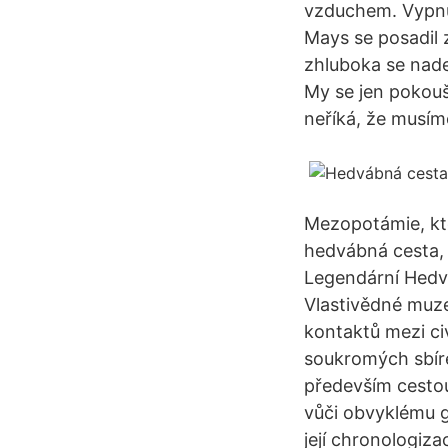
vzduchem. Vypnul
Mays se posadil 
zhluboka se nadec
My se jen pokouš
neříká, že musím
Mezopotámie, kte
hedvábná cesta, 
Legendární Hedvá
Vlastivědné muze
kontaktů mezi ci
soukromých sbíre
především cestou
vůči obvyklému 
její chronologiza