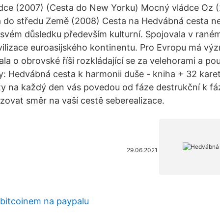
dce (2007) (Cesta do New Yorku) Mocný vládce Oz (
a do středu Země (2008) Cesta na Hedvábná cesta neb
 svém důsledku především kulturní. Spojovala v rané
vilizace euroasijského kontinentu. Pro Evropu má význ
la o obrovské říši rozkládající se za velehorami a po
y: Hedvábná cesta k harmonii duše - kniha + 32 karet
ty na každý den vás povedou od fáze destrukční k fá
ovat směr na vaší cestě seberealizace.
29.06.2021
 bitcoinem na paypalu