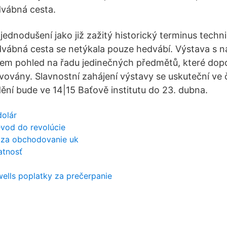
dvábná cesta.
jednodušení jako již zažitý historický terminus techni
edvábná cesta se netýkala pouze hedvábí. Výstava s
dem pohled na řadu jedinečných předmětů, které dop
avovány. Slavnostní zahájení výstavy se uskuteční ve 
dění bude ve 14|15 Baťově institutu do 23. dubna.
dolár
evod do revolúcie
 za obchodovanie uk
latnosť
ells poplatky za prečerpanie