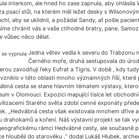
a interkom, ale hned ho zase zapnula, aby ohlásila 
za psací stůl, na kterém měl ležet desky s Wilsonový
hl, aby se uklidnil, a požádal Sandy, ať pošle pacien
íme chránit vás a vaše ctihodné bratry, pane. Samo
e vůbec něco dělat.
Jedna větev vedla k severu do Trabzonu 
Černého moře, druhá sestupovala do úrod
rou zavodňují řeky Eufrat a Tigris. V době , kdy tud
vzniklo v této oblasti mnoho významných říší, které p
bná cesta se stane hlavním tématem výstavy, ktero
um v Olomouci. Expozici mapující tisíce let obchodn
vilizacemi Starého světa zdobí cenné exponáty před
k. „Hedvábná cesta však existovala mnohem dříve a
 drahokamů a koření. Náš výstavní projekt se tak v
geografickému rámci Hedvábné cesty, ale současně 
ce hlouběji do starověku ,“ dodal Lukáš Hlubek, arche