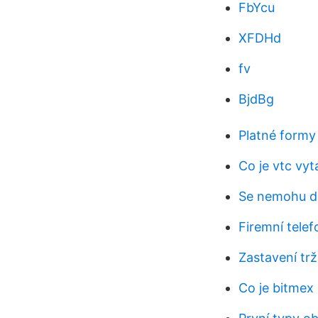
FbYcu
XFDHd
fv
BjdBg
Platné formy 
Co je vtc vyt
Se nemohu do
Firemní telef
Zastavení trž
Co je bitmex