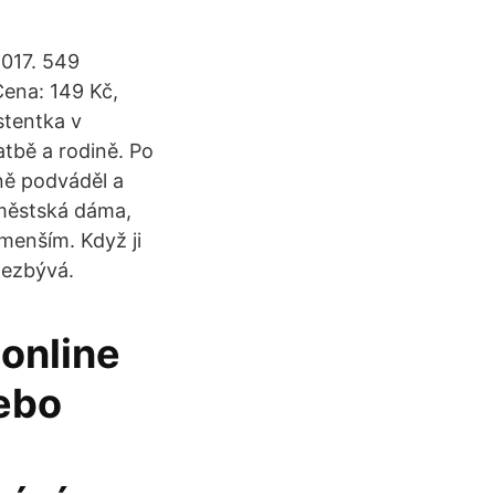
2017. 549
Cena: 149 Kč,
stentka v
atbě a rodině. Po
vně podváděl a
 městská dáma,
menším. Když ji
nezbývá.
online
nebo