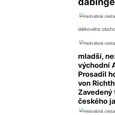
dabinge
dálkového obchod
mladší, ne
východní A
Prosadil h
von Richth
Zavedený 
českého j