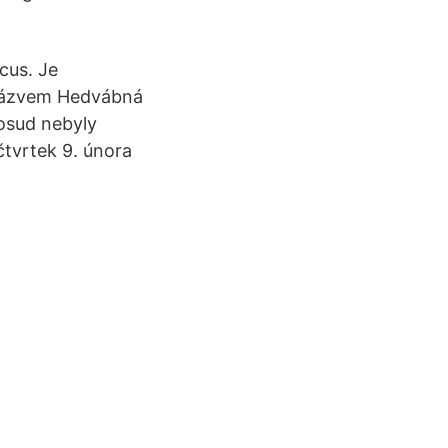
cus. Je
 názvem Hedvábná
osud nebyly
čtvrtek 9. února