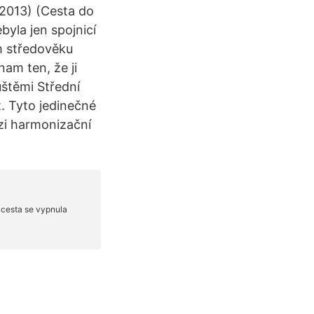
2013) (Cesta do
yla jen spojnicí
m středověku
am ten, že ji
uštěmi Střední
. Tyto jedinečné
zi harmonizační