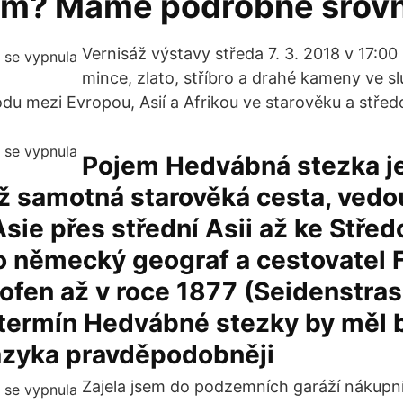
m? Máme podrobné srovn
Vernisáž výstavy středa 7. 3. 2018 v 17:00
mince, zlato, stříbro a drahé kameny ve s
u mezi Evropou, Asií a Afrikou ve starověku a střed
Pojem Hedvábná stezka 
ž samotná starověká cesta, vedo
sie přes střední Asii až ke Střed
o německý geograf a cestovatel 
ofen až v roce 1877 (Seidenstras
termín Hedvábné stezky by měl b
azyka pravděpodobněji
Zajela jsem do podzemních garáží nákupn