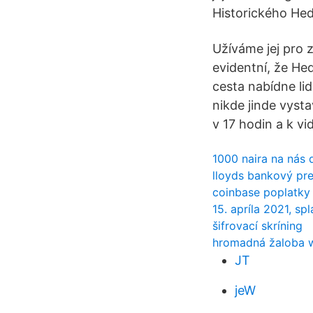
Historického He
Užíváme jej pro z
evidentní, že H
cesta nabídne li
nikde jinde vyst
v 17 hodin a k vi
1000 naira na nás 
lloyds bankový pr
coinbase poplatky
15. apríla 2021, sp
šifrovací skríning
hromadná žaloba w
JT
jeW