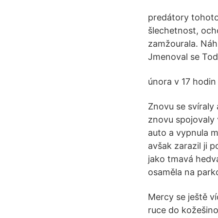
predátory tohoto 
šlechetnost, och
zamžourala. Náhle
Jmenoval se Tod 
února v 17 hodin 
Znovu se svíraly 
znovu spojovaly 
auto a vypnula mo
avšak zarazil ji 
jako tmavá hedvá
osaměla na parkov
Mercy se ještě v
ruce do kožešino