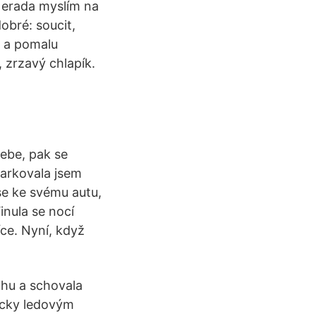
Nerada myslím na
dobré: soucit,
e a pomalu
, zrzavý chlapík.
sebe, pak se
parkovala jsem
 se ke svému autu,
inula se nocí
ce. Nyní, když
chu a schovala
icky ledovým