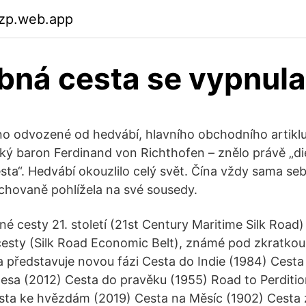
yzp.web.app
ná cesta se vypnula
no odvozené od hedvábí, hlavního obchodního artiklu
cký baron Ferdinand von Richthofen – znělo právě „di
esta“. Hedvábí okouzlilo celý svět. Čína vždy sama s
rchovaně pohlížela na své sousedy.
 cesty 21. století (21st Century Maritime Silk Roa
esty (Silk Road Economic Belt), známé pod zkratk
a představuje novou fázi Cesta do Indie (1984) Cesta
lesa (2012) Cesta do pravěku (1955) Road to Perditi
sta ke hvězdám (2019) Cesta na Měsíc (1902) Cesta