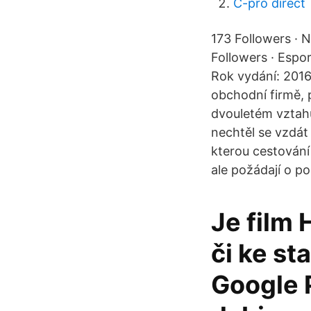
C-pro direct
173 Followers · 
Followers · Espo
Rok vydání: 2016,
obchodní firmě, p
dvouletém vztahu
nechtěl se vzdát
kterou cestování
ale požádají o p
Je film
či ke st
Google P