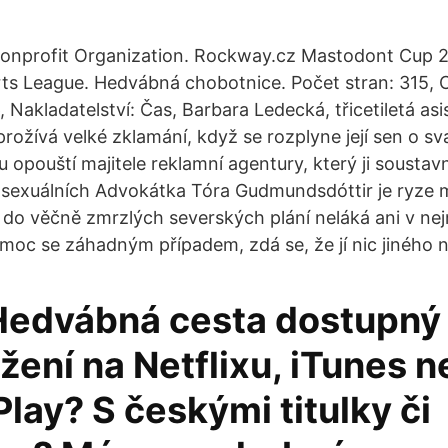
Nonprofit Organization. Rockway.cz Mastodont Cup 
rts League. Hedvábná chobotnice. Počet stran: 315, 
 Nakladatelství: Čas, Barbara Ledecká, třicetiletá asi
rožívá velké zklamání, když se rozplyne její sen o sv
 opouští majitele reklamní agentury, který ji sousta
 sexuálních Advokátka Tóra Gudmundsdóttir je ryze
 do věčně zmrzlých severských plání neláká ani v nej
omoc se záhadným případem, zdá se, že jí nic jiného 
 Hedvábná cesta dostupný 
ažení na Netflixu, iTunes 
lay? S českými titulky či