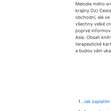
Melodie mého sr
krajiny Oz) Cest
obchodní, ale ve
všechny velké ci
poprvé informova
Asie. Obsah knih
terapeutické kar
a budou vám ukaz
Jak zaplatím