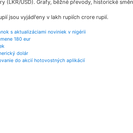
ry (LKR/USD). Grafy, běžné převody, historické směnn
pií jsou vyjádřeny v lakh rupiích crore rupií.
ok s aktualizáciami noviniek v nigérii
j mene 180 eur
ek
erický dolár
ovanie do akcií hotovostných aplikácií