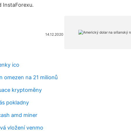
 InstaForexu.
14.12.2020
enky ico
in omezen na 21 milionů
tuace kryptoměny
ás pokladny
cash amd miner
rvá vložení venmo