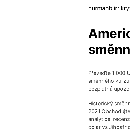
hurmanblirrikr
Americ
směnn
Převeďte 1 000 U
směnného kurzu n
bezplatná upozor
Historický směn
2021 Obchodujte 
analytice, recen
dolar vs Jihoafri