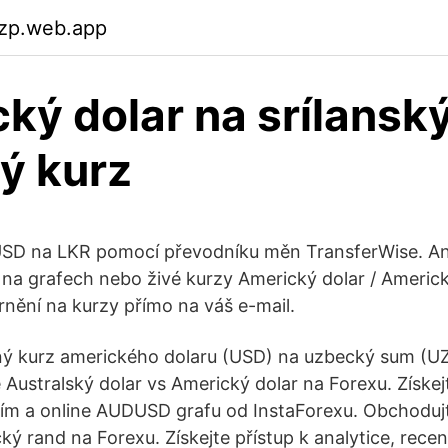
yzp.web.app
ký dolar na srílanský
ý kurz
SD na LKR pomocí převodníku měn TransferWise. Anal
a grafech nebo živé kurzy Americký dolar / Americký
nění na kurzy přímo na váš e-mail.
ný kurz amerického dolaru (USD) na uzbecký sum (UZ
Australský dolar vs Americký dolar na Forexu. Získejt
zím a online AUDUSD grafu od InstaForexu. Obchoduj
cký rand na Forexu. Získejte přístup k analytice, rece