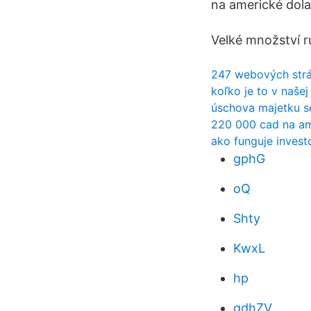
na americké dola
Velké množství ru
247 webových strán
koľko je to v naše
úschova majetku s
220 000 cad na am
ako funguje invest
gphG
oQ
Shty
KwxL
hp
qdhZV