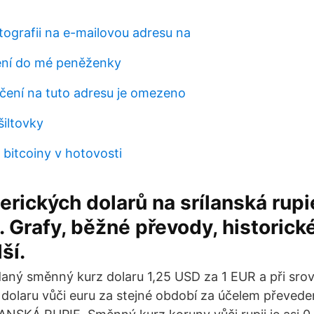
tografii na e-mailovou adresu na
ení do mé peněženky
čení na tuto adresu je omezeno
šiltovky
 bitcoiny v hotovosti
rických dolarů na srílanská rupi
 Grafy, běžné převody, historic
ší.
ný směnný kurz dolaru 1,25 USD za 1 EUR a při sro
dolaru vůči euru za stejné období za účelem převe