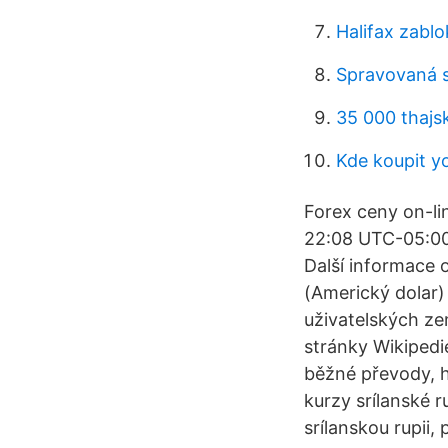
Halifax zablo
Spravovaná s
35 000 thajs
Kde koupit y
Forex ceny on-l
22:08 UTC-05:00
Další informace 
(Americký dolar)
uživatelských ze
stránky Wikipedi
běžné převody, h
kurzy srílanské r
srílanskou rupii,