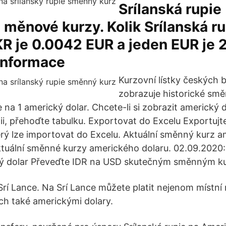
Srílanská rupie
 měnové kurzy. Kolik Srílanská ru
KR je 0.0042 EUR a jeden EUR je
 informace
Kurzovní lístky českých 
zobrazuje historické sm
 na 1 americký dolar. Chcete-li si zobrazit americký d
ii, přehoďte tabulku. Exportovat do Excelu Exportujte
rý lze importovat do Excelu. Aktuální směnný kurz a
ktuální směnné kurzy amerického dolaru. 02.09.2020
ký dolar Převeďte IDR na USD skutečným směnným k
rí Lance. Na Srí Lance můžete platit nejenom místní
h také americkými dolary.