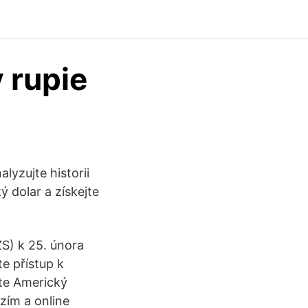
 rupie
yzujte historii
 dolar a získejte
S) k 25. února
e přístup k
te Americký
nzím a online