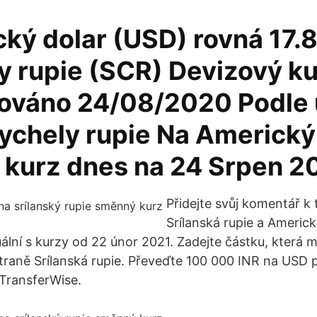
cký dolar (USD) rovná 17.
y rupie (SCR) Devizový k
zováno 24/08/2020 Podle 
ychely rupie Na Americký
kurz dnes na 24 Srpen 2
Přidejte svůj komentář k 
Srílanská rupie a Americk
uální s kurzy od 22 únor 2021. Zadejte částku, která
straně Srílanská rupie. Převeďte 100 000 INR na USD
TransferWise.