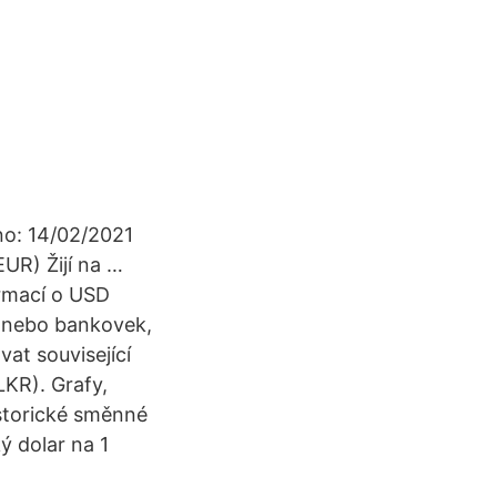
no: 14/02/2021
UR) Žijí na …
ormací o USD
í nebo bankovek,
at související
LKR). Grafy,
istorické směnné
ý dolar na 1