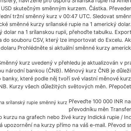
ransfery, navržené pro úsporu Srílanská rupie na Amer
 USD skutečným směnným kurzem. Částka. Převeden
ední tržní směnný kurz v 00:47 UTC. Sledovat směn
cké směnné kurzy srílanské rupie na 1 americký dolar.
 dolar na 1 srílanskou rupii, přehoďte tabulku. Expo
ta do souboru CSV, který lze importovat do Excelu. A
dolaru Prohlédněte si aktuální směnné kurzy americk
Směnný kurz uvedený v přehledu je aktualizován v pr
ou národní bankou (ČNB). Měnový kurz ČNB je důleži
banky, které podle něj tvoří své vlastní měnové kurz
ČNB. Kurzy všech důležitých světových měn. Přepoče
Převeďte 100 000 INR n
převodníku měn Transfer
 kurzu na grafech nebo živé kurzy Indická rupie / Ind
ná upozornění na kurzy přímo na váš e-mail. Převod sr