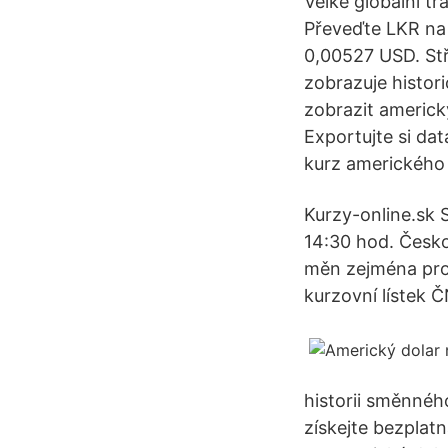
Velké globální t
Převeďte LKR na
0,00527 USD. Stř
zobrazuje histori
zobrazit americký
Exportujte si da
kurz amerického 
Kurzy-online.sk 
14:30 hod. Česk
měn zejména pro 
kurzovní lístek 
historii směnného
získejte bezplat