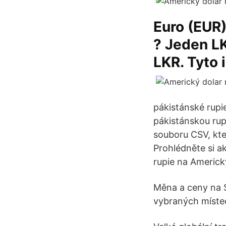
Euro (EUR)
? Jeden L
LKR. Tyto
pákistánské rupie
pákistánskou rup
souboru CSV, kte
Prohlédněte si a
rupie na Americ
Měna a ceny na S
vybraných místec