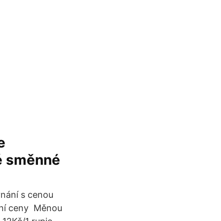
e
ké směnné
vnání s cenou
dení ceny Měnou