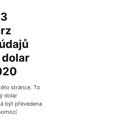
83
urz
údajů
 dolar
020
této stránce. To
ý dolar
 má být převedena
 pomocí