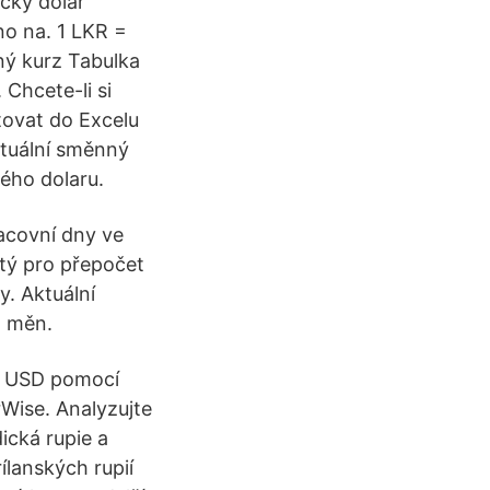
ický dolar
o na. 1 LKR =
ný kurz Tabulka
 Chcete-li si
rtovat do Excelu
ktuální směnný
ého dolaru.
acovní dny ve
tý pro přepočet
y. Aktuální
t měn.
a USD pomocí
Wise. Analyzujte
ická rupie a
ílanských rupií