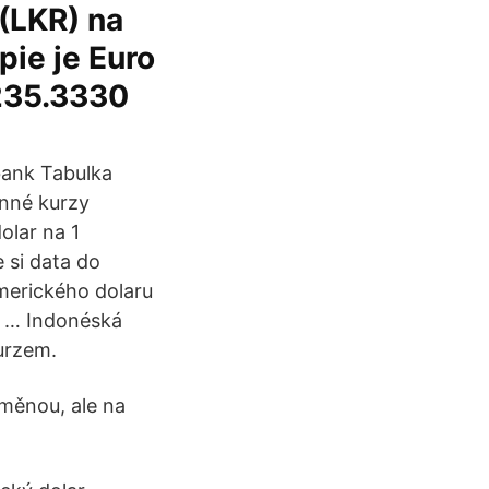
 (LKR) na
pie je Euro
 235.3330
bank Tabulka
ěnné kurzy
olar na 1
 si data do
merického dolaru
: … Indonéská
urzem.
 měnou, ale na