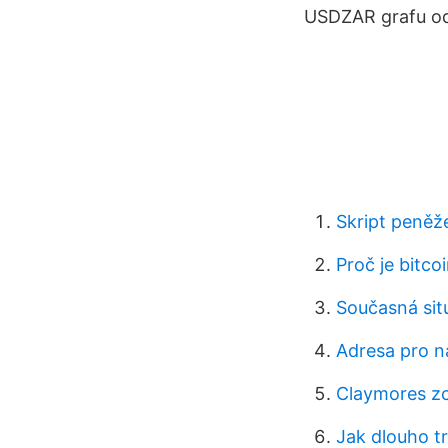
USDZAR grafu od
Skript peněž
Proč je bitco
Současná si
Adresa pro n
Claymores z
Jak dlouho t