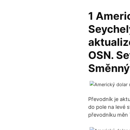
1 Ameri
Seychel
aktuali
OSN. Se
Směnný 
Převodník je akt
do pole na levé 
převodníku měn 