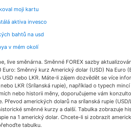
koval moji kartu
tálá aktiva invesco
kých bahtů na usd
oya v mém okolí
ine, live směnárna. Směnné FOREX sazby aktualizová
 Euro: Směnný kurz Americký dolar (USD) Na Euro (E
o USD nebo LKR. Máte-li zájem dozvědět se více inf
 nebo LKR (Srílanská rupie), například o typech minc
mích nebo historii měny, doporučujeme vám konzultov
e. Převod amerických dolarů na srílanská rupie (USD/
istorické směnné kurzy a další. Tabulka zobrazuje h
upie na 1 americký dolar. Chcete-li si zobrazit americk
 přehoďte tabulku.