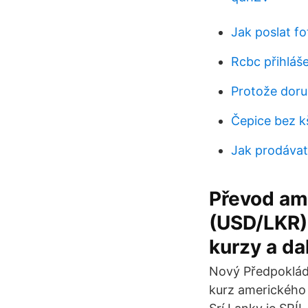
Jak poslat fo
Rcbc přihláš
Protože doru
Čepice bez k
Jak prodávat
Převod ame
(USD/LKR).
kurzy a dal
Nový Předpokláda
kurz amerického 