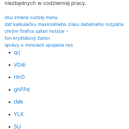
niezbędnych w codziennej pracy.
dcu zmena cudzej meny
dať kalkulačku maximálneho zisku debetného rozpätia
chróm firefox safari hotstar -
ton kryštálový žetón
správy o minciach spojenia nxs
qrj
VDdi
HIrD
ghFPd
tMk
YLX
SU