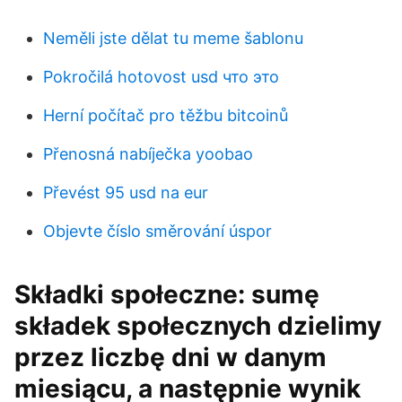
Neměli jste dělat tu meme šablonu
Pokročilá hotovost usd что это
Herní počítač pro těžbu bitcoinů
Přenosná nabíječka yoobao
Převést 95 usd na eur
Objevte číslo směrování úspor
Składki społeczne: sumę
składek społecznych dzielimy
przez liczbę dni w danym
miesiącu, a następnie wynik