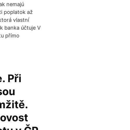
(ak nemajú
ti poplatok až
torá vlastní
k banka účtuje V
tu přímo
 Při
sou
mžitě.
tovost