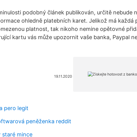
 minulosti podobný článek publikován, určitě nebude n
informace ohledně platebních karet. Jelikož má každá 
mezenou platnost, tak nikoho nemine opětovné přidá
rující kartu vás může upozornit vaše banka, Paypal n
19.11.2020
 pero legit
oftwarová peněženka reddit
 staré mince