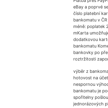
Platba přes PayP
eBay a poprvé se 
číslo platební ka
bankomatu v ČR a
méně: poplatek 2
mKarta umožňuje
dodatkovou karto
bankomatu Komerč
bankovky po předc
roztržitosti zap
výběr z bankoma
hotovost na účet
nespornou výhod
bankomatu je podl
spořitelny pošlo
jednorázových pl