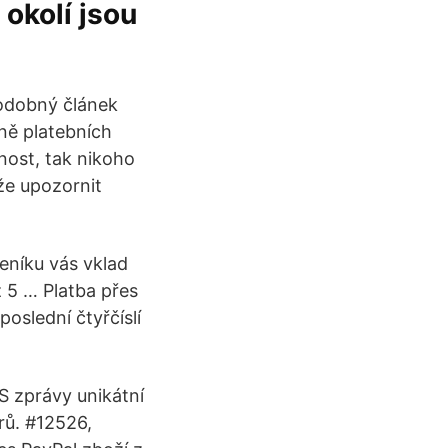
okolí jsou
podobný článek
dně platebních
nost, tak nikoho
že upozornit
eníku vás vklad
ž 5 … Platba přes
oslední čtyřčíslí
 zprávy unikátní
rů. #12526,