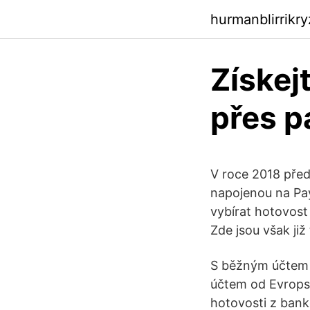
hurmanblirrikr
Získej
přes p
V roce 2018 před
napojenou na PayP
vybírat hotovos
Zde jsou však již
S běžným účtem 
účtem od Evropsk
hotovosti z bank