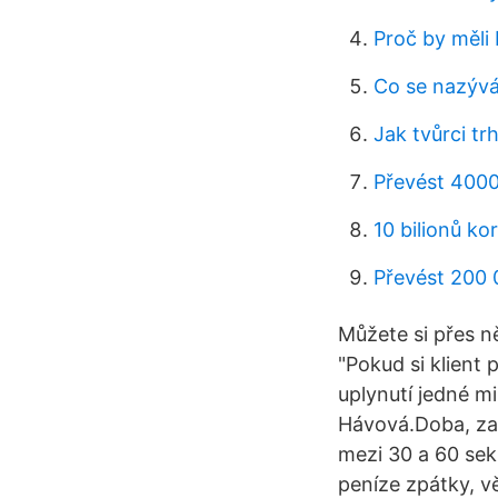
Proč by měli
Co se nazývá
Jak tvůrci tr
Převést 4000
10 bilionů k
Převést 200 0
Můžete si přes ně
"Pokud si klient
uplynutí jedné m
Hávová.Doba, za 
mezi 30 a 60 sek
peníze zpátky, vě