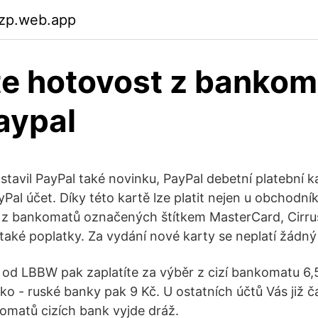
yzp.web.app
te hotovost z banko
aypal
stavil PayPal také novinku, PayPal debetní platební k
al účet. Díky této kartě lze platit nejen u obchodník
t z bankomatů označených štítkem MasterCard, Cirr
 také poplatky. Za vydání nové karty se neplatí žádný
od LBBW pak zaplatíte za výběr z cizí bankomatu 6,
o - ruské banky pak 9 Kč. U ostatních účtů Vás již č
omatů cizích bank vyjde dráž.