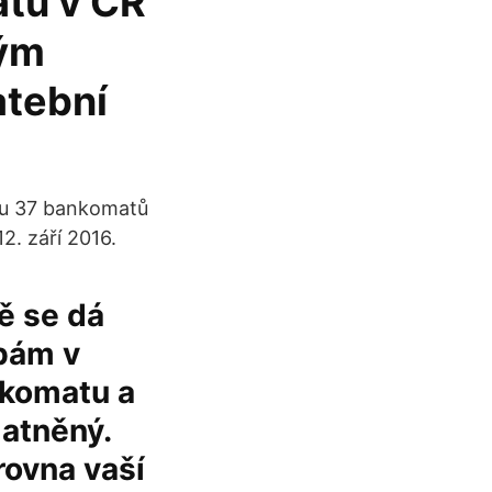
atu v ČR
ným
atební
zu 37 bankomatů
2. září 2016.
ě se dá
tbám v
nkomatu a
latněný.
ovna vaší