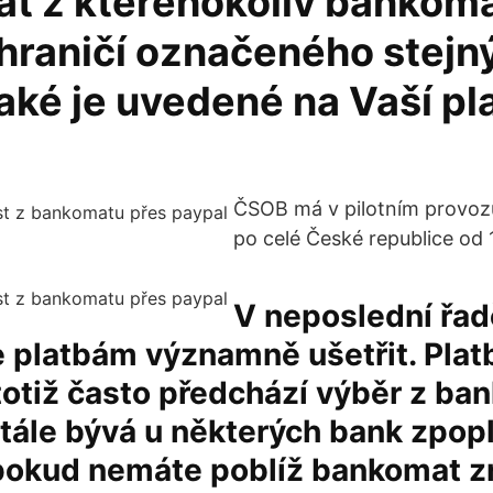
rat z kteréhokoliv bankom
hraničí označeného stej
aké je uvedené na Vaší pl
ČSOB má v pilotním provo
po celé České republice od 1
V neposlední řad
e platbám významně ušetřit. Pla
totiž často předchází výběr z ba
stále bývá u některých bank zpop
pokud nemáte poblíž bankomat zr