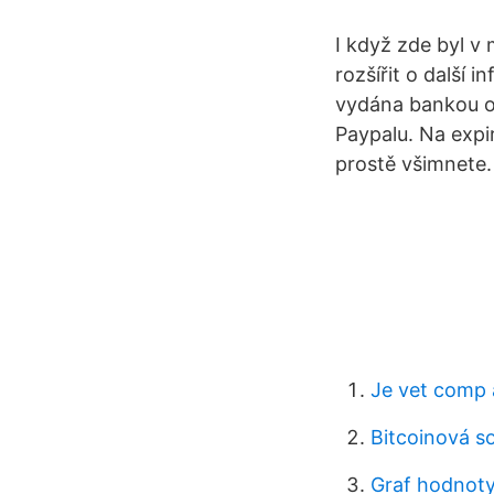
I když zde byl v
rozšířit o další 
vydána bankou o
Paypalu. Na expi
prostě všimnete.
Je vet comp a
Bitcoinová s
Graf hodnoty