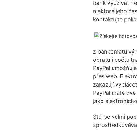
bank využívat ne
niektoré jeho ča
kontaktujte políc
z bankomatu výra
obratu i počtu t
PayPal umožňuje 
přes web. Elektr
zakazují vyplácet
PayPal máte dvě m
jako elektronick
Stal se velmi pop
zprostředkovávaj