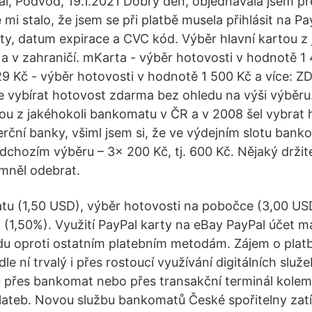
al, Podvod, 19.1.2021 Dobry den, objednávala jsem př
mi stalo, že jsem se při platbě musela přihlásit na Pa
rty, datum expirace a CVC kód. Výběr hlavní kartou z 
 v zahraničí. mKarta - výběr hotovosti v hodnotě 1
9 Kč - výběr hotovosti v hodnotě 1 500 Kč a více: Z
 vybírat hotovost zdarma bez ohledu na výši výběru
u z jakéhokoli bankomatu v ČR a v 2008 šel vybrat 
ní banky, všiml jsem si, že ve výdejním slotu bank
hozím výběru – 3× 200 Kč, tj. 600 Kč. Nějaký držitel
omněl odebrat.
tu (1,50 USD), výběr hotovosti na pobočce (3,00 US
 (1,50%). Využití PayPal karty na eBay PayPal účet má
u oproti ostatním platebním metodám. Zájem o plat
e ní trvalý i přes rostoucí využívání digitálních služe
u přes bankomat nebo přes transakční terminál kolem 
ateb. Novou službu bankomatů České spořitelny zatím