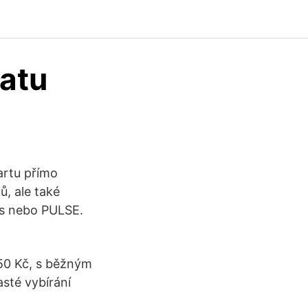
matu
artu přímo
ů, ale také
us nebo PULSE.
50 Kč, s běžným
asté vybírání