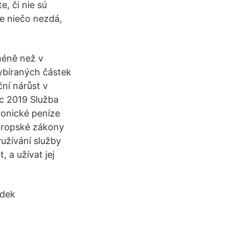
, či nie sú
e niečo nezdá,
méně než v
ybíraných částek
ní nárůst v
ec 2019 Služba
ronické peníze
evropské zákony
yužívání služby
 a užívat jej
edek