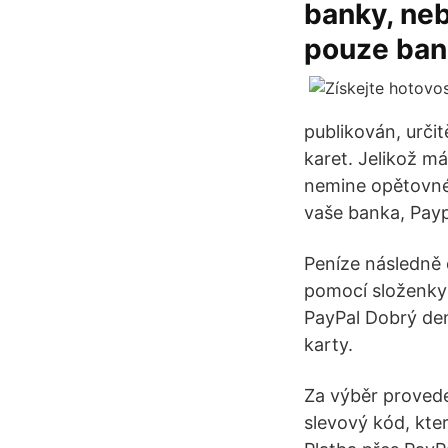
banky, neb
pouze ban
publikován, určit
karet. Jelikož m
nemine opětovné 
vaše banka, Payp
Peníze následně 
pomocí složenky 
PayPal Dobrý den
karty.
Za výběr proved
slevový kód, kte