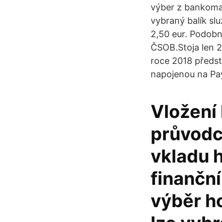
výber z bankomat
vybraný balík slu
2,50 eur. Podobn
ČSOB.Stoja len 2
roce 2018 předst
napojenou na Pay
Vložení 
průvodc
vkladu 
finančn
výběr h