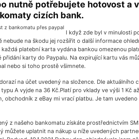
o nutně potřebujete hotovost a v 
komaty cizích bank.
I když zde byl v minulosti 
ě nebude na škodu jej rozšířit o další informace ohle
á každá platební karta vydána bankou omezenou plat
přidání karty do Paypalu. Na expirující kartu vás mů
al nebo si toho prostě všimnete.
dorazí na účet uvedený na složence. Dle aktuálního c
typu A vyjde na 36 Kč.Platí pro vklady ve výši 1 Kč a
, obchodník z eBay mi vrací platbu. Je tam uvedeno p
ený z našeho bankomatu získáte prostřednictvím SMS
rý můžete uplatnit na nákup u níže uvedených partne