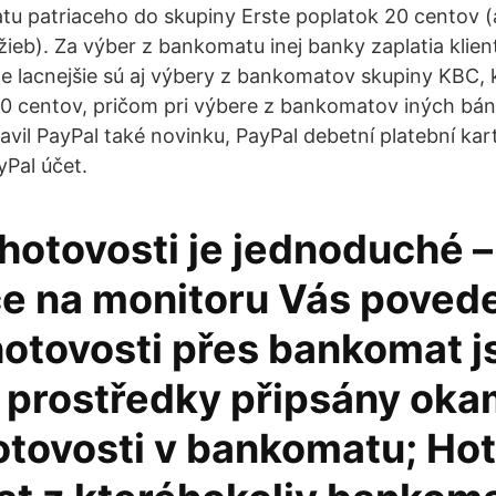
u patriaceho do skupiny Erste poplatok 20 centov 
žieb). Za výber z bankomatu inej banky zaplatia klien
e lacnejšie sú aj výbery z bankomatov skupiny KBC, k
0 centov, pričom pri výbere z bankomatov iných bán
avil PayPal také novinku, PayPal debetní platební kar
Pal účet.
hotovosti je jednoduché –
e na monitoru Vás povede.
hotovosti přes bankomat j
í prostředky připsány oka
otovosti v bankomatu; Ho