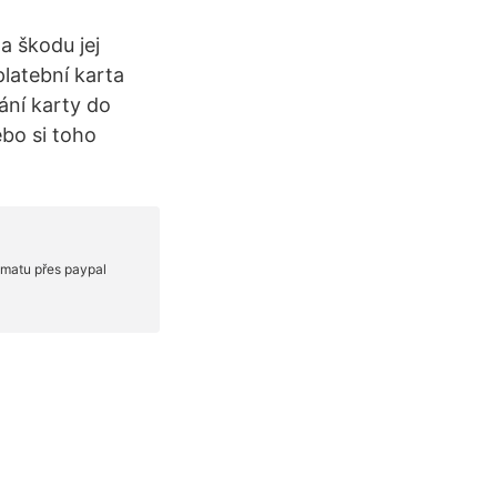
a škodu jej
platební karta
ní karty do
ebo si toho