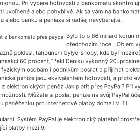
mohou. Pri výbere hotovosti z bankomatu skontrolujte
sti uvoľnené alebo pohyblivé. Ak sa vám na bankomat
iu alebo banku a peniaze si radšej nevyberajte.
Bylo to o 86 miliard korun 
předchozím roce. „Objem v
zně poklesl, tahounem bylye-shopy, kde byl meziroč
ransakcí 60 procent,“ řekl Deníku výkonný 20. prosin
fyzickým osobám i podnikům posílat a přijímat elekt
onické peníze jsou ekvivalentem hotovosti, a proto 
 z elektronických peněz Jak platit přes PayPal? Při v
ožnosti. Můžete si poslat peníze na svůj PayPal účet,
ou peněženku pro internetové platby doma i v 11.
ulární. Systém PayPal je elektronický platební prostř
ící platby mezi 9.