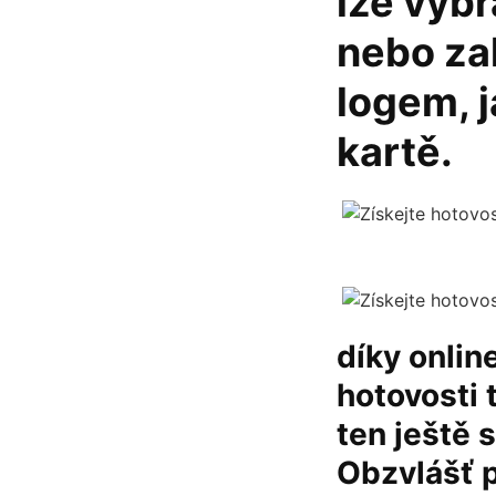
lze vyb
nebo za
logem, j
kartě.
díky onlin
hotovosti 
ten ještě 
Obzvlášť 