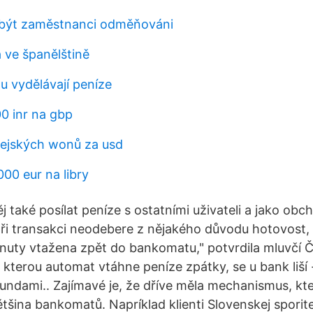
 být zaměstnanci odměňováni
 ve španělštině
hu vydělávají peníze
0 inr na gbp
orejských wonů za usd
00 eur na libry
j také posílat peníze s ostatními uživateli a jako obch
 při transakci neodebere z nějakého důvodu hotovost, 
inuty vtažena zpět do bankomatu," potvrdila mluvčí 
kterou automat vtáhne peníze zpátky, se u bank liší 
undami.. Zajímavé je, že dříve měla mechanismus, kte
tšina bankomatů. Napríklad klienti Slovenskej sporite