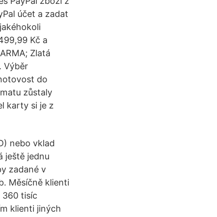
es PayPal zboží z
yPal účet a zadat
jakéhokoli
 499,99 Kč a
DARMA; Zlatá
. Výběr
hotovost do
omatu zůstaly
 karty si je z
D) nebo vklad
 ještě jednu
by zadané v
b. Měsíčně klienti
360 tisíc
 klienti jiných