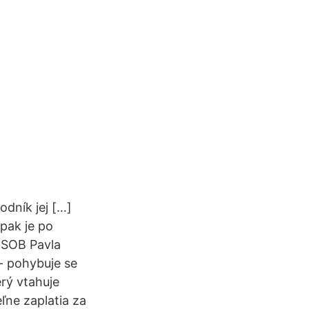
odník jej […]
pak je po
ČSOB Pavla
- pohybuje se
rý vtahuje
ľne zaplatia za