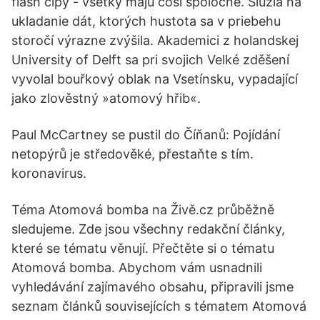
flash čipy - všetky majú čosi spoločné. Slúžia na
ukladanie dát, ktorých hustota sa v priebehu
storočí výrazne zvýšila. Akademici z holandskej
University of Delft sa pri svojich Velké zděšení
vyvolal bouřkový oblak na Vsetínsku, vypadající
jako zlověstný »atomový hřib«.
Paul McCartney se pustil do Číňanů: Pojídání
netopýrů je středověké, přestaňte s tím.
koronavirus.
Téma Atomová bomba na Živě.cz průběžně
sledujeme. Zde jsou všechny redakční články,
které se tématu věnují. Přečtěte si o tématu
Atomová bomba. Abychom vám usnadnili
vyhledávání zajímavého obsahu, připravili jsme
seznam článků souvisejících s tématem Atomová