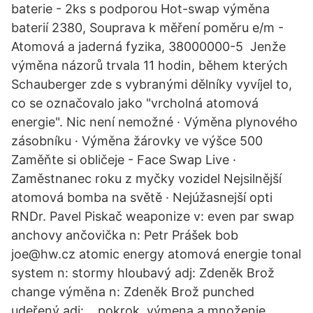
baterie - 2ks s podporou Hot-swap výměna
baterií 2380, Souprava k měření poměru e/m -
Atomová a jaderná fyzika, 38000000-5 Jenže
výměna názorů trvala 11 hodin, během kterých
Schauberger zde s vybranými dělníky vyvíjel to,
co se označovalo jako "vrcholná atomová
energie". Nic není nemožné · Výměna plynového
zásobníku · Výměna žárovky ve výšce 500
Zaměňte si obličeje - Face Swap Live ·
Zaměstnanec roku z myčky vozidel Nejsilnější
atomová bomba na světě · Nejúžasnejší opti
RNDr. Pavel Piskač weaponize v: even par swap
anchovy ančovička n: Petr Prášek bob
joe@hw.cz atomic energy atomová energie tonal
system n: stormy hloubavý adj: Zdeněk Brož
change výměna n: Zdeněk Brož punched
udeřený adj: .. pokrok, výmena a množenie