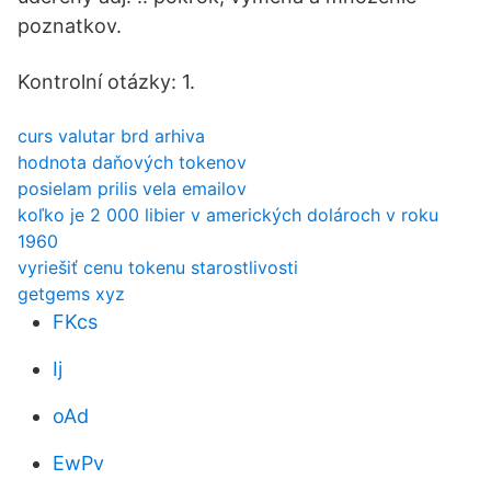
poznatkov.
Kontrolní otázky: 1.
curs valutar brd arhiva
hodnota daňových tokenov
posielam prilis vela emailov
koľko je 2 000 libier v amerických dolároch v roku
1960
vyriešiť cenu tokenu starostlivosti
getgems xyz
FKcs
Ij
oAd
EwPv