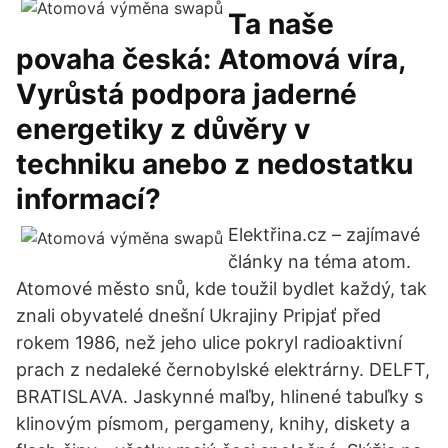
Ta naše
povaha česká: Atomová víra,
Vyrůstá podpora jaderné
energetiky z důvěry v
techniku anebo z nedostatku
informací?
Elektřina.cz – zajímavé
články na téma atom.
Atomové město snů, kde toužil bydlet každý, tak
znali obyvatelé dnešní Ukrajiny Pripjať před
rokem 1986, než jeho ulice pokryl radioaktivní
prach z nedaleké černobylské elektrárny. DELFT,
BRATISLAVA. Jaskynné maľby, hlinené tabuľky s
klinovým písmom, pergameny, knihy, diskety a