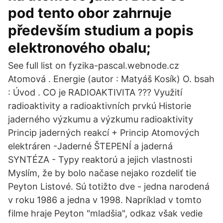
pod tento obor zahrnuje
především studium a popis
elektronového obalu;
See full list on fyzika-pascal.webnode.cz
Atomová . Energie (autor : Matyáš Kosík) O. bsah
: Úvod . CO je RADIOAKTIVITA ??? Využití
radioaktivity a radioaktivních prvkú Historie
jaderného výzkumu a výzkumu radioaktivity
Princip jaderných reakcí + Princip Atomových
elektráren -Jaderné ŠTEPENÍ a jaderná
SYNTÉZA - Typy reaktorú a jejich vlastnosti
Myslím, že by bolo načase nejako rozdeliť tie
Peyton Listové. Sú totižto dve - jedna narodená
v roku 1986 a jedna v 1998. Napríklad v tomto
filme hraje Peyton "mladšia", odkaz však vedie