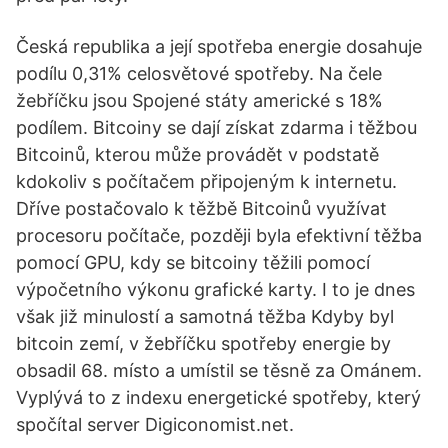
Česká republika a její spotřeba energie dosahuje
podílu 0,31% celosvětové spotřeby. Na čele
žebříčku jsou Spojené státy americké s 18%
podílem. Bitcoiny se dají získat zdarma i těžbou
Bitcoinů, kterou může provádět v podstatě
kdokoliv s počítačem připojeným k internetu.
Dříve postačovalo k těžbě Bitcoinů využívat
procesoru počítače, později byla efektivní těžba
pomocí GPU, kdy se bitcoiny těžili pomocí
výpočetního výkonu grafické karty. I to je dnes
však již minulostí a samotná těžba Kdyby byl
bitcoin zemí, v žebříčku spotřeby energie by
obsadil 68. místo a umístil se těsně za Ománem.
Vyplývá to z indexu energetické spotřeby, který
spočítal server Digiconomist.net.