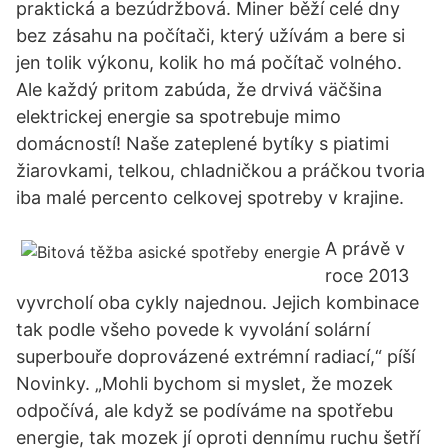
praktická a bezúdržbová. Miner běží celé dny
bez zásahu na počítači, který užívám a bere si
jen tolik výkonu, kolik ho má počítač volného.
Ale každý pritom zabúda, že drvivá väčšina
elektrickej energie sa spotrebuje mimo
domácností! Naše zateplené bytíky s piatimi
žiarovkami, telkou, chladničkou a práčkou tvoria
iba malé percento celkovej spotreby v krajine.
A právě v
roce 2013
vyvrcholí oba cykly najednou. Jejich kombinace
tak podle všeho povede k vyvolání solární
superbouře doprovázené extrémní radiací,“ píší
Novinky. „Mohli bychom si myslet, že mozek
odpočívá, ale když se podíváme na spotřebu
energie, tak mozek jí oproti dennímu ruchu šetří