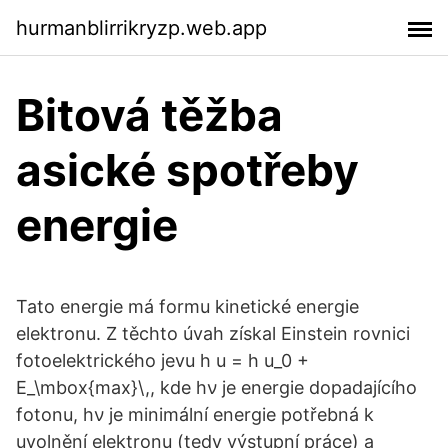
hurmanblirrikryzp.web.app
Bitová těžba
asické spotřeby
energie
Tato energie má formu kinetické energie
elektronu. Z těchto úvah získal Einstein rovnici
fotoelektrického jevu h u = h u_0 +
E_\mbox{max}\,, kde hν je energie dopadajícího
fotonu, hν je minimální energie potřebná k
uvolnění elektronu (tedy výstupní práce) a