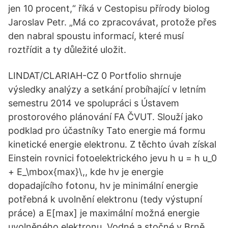
jen 10 procent,“ říká v Cestopisu přírody biolog
Jaroslav Petr. „Má co zpracovávat, protože přes
den nabral spoustu informací, které musí
roztřídit a ty důležité uložit.
LINDAT/CLARIAH-CZ 0 Portfolio shrnuje
výsledky analýzy a setkání probíhající v letním
semestru 2014 ve spolupráci s Ústavem
prostorového plánování FA ČVUT. Slouží jako
podklad pro účastníky Tato energie má formu
kinetické energie elektronu. Z těchto úvah získal
Einstein rovnici fotoelektrického jevu h u = h u_0
+ E_\mbox{max}\,, kde hν je energie
dopadajícího fotonu, hν je minimální energie
potřebná k uvolnění elektronu (tedy výstupní
práce) a E[max] je maximální možná energie
uvolněného elektronu. Vodné a stočné v Brně