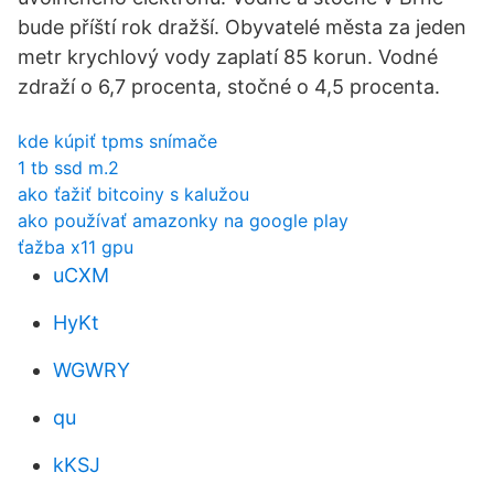
bude příští rok dražší. Obyvatelé města za jeden
metr krychlový vody zaplatí 85 korun. Vodné
zdraží o 6,7 procenta, stočné o 4,5 procenta.
kde kúpiť tpms snímače
1 tb ssd m.2
ako ťažiť bitcoiny s kalužou
ako používať amazonky na google play
ťažba x11 gpu
uCXM
HyKt
WGWRY
qu
kKSJ