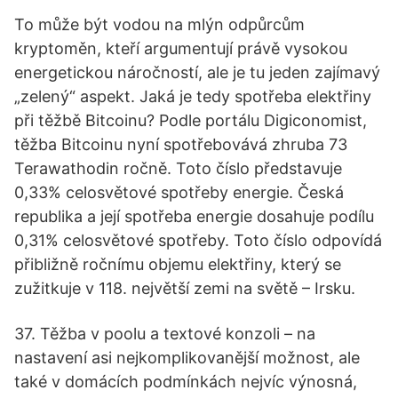
To může být vodou na mlýn odpůrcům
kryptoměn, kteří argumentují právě vysokou
energetickou náročností, ale je tu jeden zajímavý
„zelený“ aspekt. Jaká je tedy spotřeba elektřiny
při těžbě Bitcoinu? Podle portálu Digiconomist,
těžba Bitcoinu nyní spotřebovává zhruba 73
Terawathodin ročně. Toto číslo představuje
0,33% celosvětové spotřeby energie. Česká
republika a její spotřeba energie dosahuje podílu
0,31% celosvětové spotřeby. Toto číslo odpovídá
přibližně ročnímu objemu elektřiny, který se
zužitkuje v 118. největší zemi na světě – Irsku.
37. Těžba v poolu a textové konzoli – na
nastavení asi nejkomplikovanější možnost, ale
také v domácích podmínkách nejvíc výnosná,