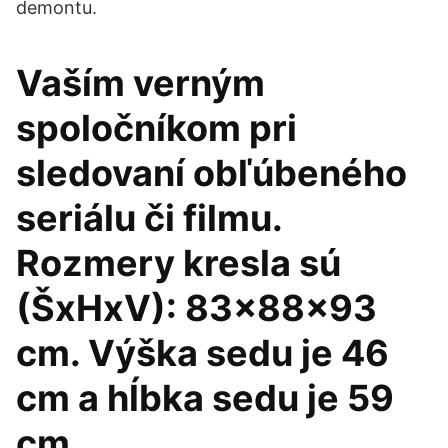
demontu.
Vaším verným
spoločníkom pri
sledovaní obľúbeného
seriálu či filmu.
Rozmery kresla sú
(ŠxHxV): 83x88x93
cm. Výška sedu je 46
cm a hĺbka sedu je 59
cm.