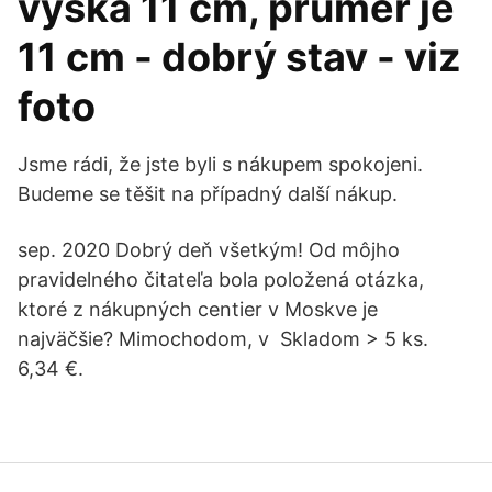
výška 11 cm, průměr je
11 cm - dobrý stav - viz
foto
Jsme rádi, že jste byli s nákupem spokojeni.
Budeme se těšit na případný další nákup.
sep. 2020 Dobrý deň všetkým! Od môjho
pravidelného čitateľa bola položená otázka,
ktoré z nákupných centier v Moskve je
najväčšie? Mimochodom, v Skladom > 5 ks.
6,34 €.