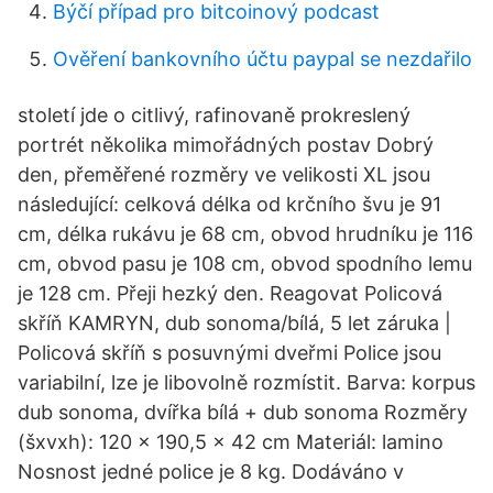
Býčí případ pro bitcoinový podcast
Ověření bankovního účtu paypal se nezdařilo
století jde o citlivý, rafinovaně prokreslený
portrét několika mimořádných postav Dobrý
den, přeměřené rozměry ve velikosti XL jsou
následující: celková délka od krčního švu je 91
cm, délka rukávu je 68 cm, obvod hrudníku je 116
cm, obvod pasu je 108 cm, obvod spodního lemu
je 128 cm. Přeji hezký den. Reagovat Policová
skříň KAMRYN, dub sonoma/bílá, 5 let záruka |
Policová skříň s posuvnými dveřmi Police jsou
variabilní, lze je libovolně rozmístit. Barva: korpus
dub sonoma, dvířka bílá + dub sonoma Rozměry
(šxvxh): 120 x 190,5 x 42 cm Materiál: lamino
Nosnost jedné police je 8 kg. Dodáváno v